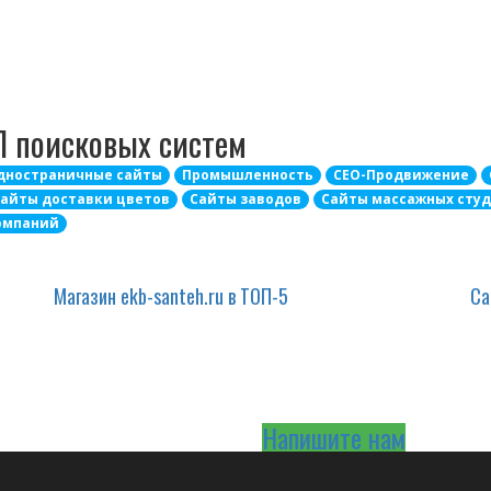
П поисковых систем
дностраничные сайты
Промышленность
СЕО-Продвижение
айты доставки цветов
Сайты заводов
Сайты массажных сту
омпаний
Магазин ekb-santeh.ru в ТОП-5
Са
Напишите нам