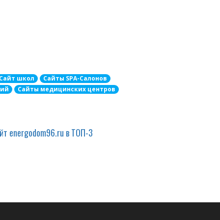
Сайт школ
Сайты SPA-Салонов
дий
Сайты медицинских центров
йт energodom96.ru в ТОП-3