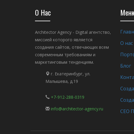
О Нас
Мен
Главн
Architector Agency - Digital агентство,
миссией которого является
О нас
создания сайтов, отвечающих всем
Порт
современным требованиям и
маркетинговым тенденциям.
Блог
г. Екатеринбург, ул.
Конт
Малышева, д.19
Созда
+7-912-288-0319
Созда
info@architector-agency.ru
СЕО 