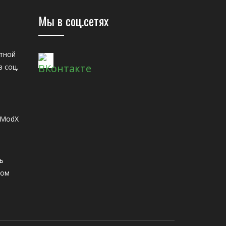
Мы в соц.сетях
тной
 соц.
 ModX
ь
ном